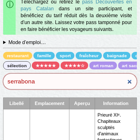
Téléchargez ou retirez le
pass Découvertes en
pays Catalan
dans un site participant, et
bénéficiez du tarif réduit dès la deuxième visite
d'un autre site. Laissez votre pass tamponné pour
en faire bénéficier les voyageurs suivants.
Mode d'emploi…
restaurant
famille
sport
fraîcheur
baignade
c
sélection
★★★★★
★★★★☆
art roman
art sacr
Libellé
Emplacement
Aperçu
Information
Prieuré XIᵉ.
Chapiteaux
sculptés
d’animaux
fantastiques,