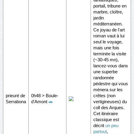
portail, tribune en
marbre, cloître,
jardin
méditerranéen.
Ce joyau de l'art
roman vaut à lui
seul le voyage,
mais une fois
terminée la visite
(~30-45 mn),
lancez-vous dans
une superbe
randonnée
pédestre qui vous
mènera sur les
prieuré de
0h48 > Boule-
crêtes (non
Serrabona
d'Amont
🚗
vertigineuses) du
coll des Arques.
Cet itinéraire
classique est
décrit
un
peu
partout
,